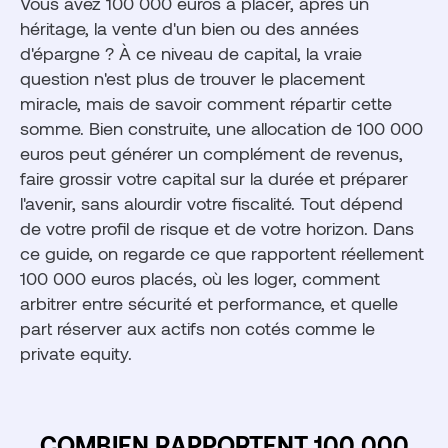
Vous avez 100 000 euros à placer, après un
?
héritage, la vente d'un bien ou des années
Les erreurs à éviter quand on place 100 000 euros
d'épargne ? À ce niveau de capital, la vraie
Comment optimiser la fiscalité de 100 000 euros
question n'est plus de trouver le placement
placés ?
miracle, mais de savoir comment répartir cette
Investir une partie de 100 000 euros en private
somme. Bien construite, une allocation de 100 000
equity avec Fundora
euros peut générer un complément de revenus,
faire grossir votre capital sur la durée et préparer
l'avenir, sans alourdir votre fiscalité. Tout dépend
de votre profil de risque et de votre horizon. Dans
ce guide, on regarde ce que rapportent réellement
100 000 euros placés, où les loger, comment
arbitrer entre sécurité et performance, et quelle
part réserver aux actifs non cotés comme le
private equity.
COMBIEN RAPPORTENT 100 000