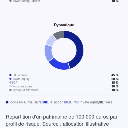
10 %
Crowdfunding / divers
Dynamique
45 %
ETF actions
20 %
Private equity
15 %
SCPI
10 %
Fonds en euros
10 %
Cryptos et alternatifs
Fonds en euros / livrets
ETF actions
SCPI
Private equity
Divers
Répartition d'un patrimoine de 100 000 euros par
profil de risque. Source : allocation illustrative