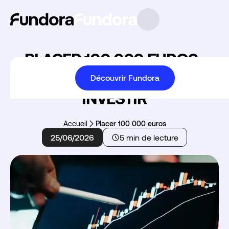
PLACER 100 000 EUROS :
QUEL RENDEMENT ET OÙ
Découvrir Fundora
INVESTIR
Accueil
Placer 100 000 euros
25/06/2026
5 min de lecture