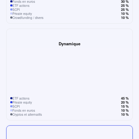
30 %
Fonds en euros
25 %
ETF actions
25 %
SCPI
10 %
Private equity
10 %
Crowdfunding / divers
Dynamique
45 %
ETF actions
20 %
Private equity
15 %
SCPI
10 %
Fonds en euros
10 %
Cryptos et alternatifs