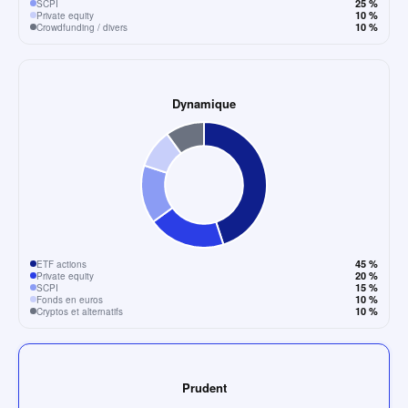
25 %
SCPI
10 %
Private equity
10 %
Crowdfunding / divers
Dynamique
45 %
ETF actions
20 %
Private equity
15 %
SCPI
10 %
Fonds en euros
10 %
Cryptos et alternatifs
Prudent