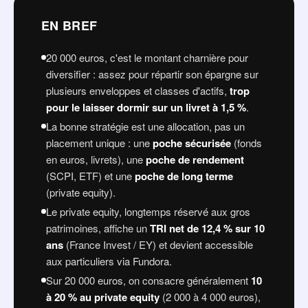
Les meilleurs placements pour 20 000 euros en
EN BREF
2026
Comment répartir 20 000 euros selon votre profil
20 000 euros, c'est le montant charnière pour
diversifier : assez pour répartir son épargne sur
Les erreurs à éviter quand on investit 20 000 euros
plusieurs enveloppes et classes d'actifs,
trop
Investir une partie de votre capital en private equity
pour le laisser dormir sur un livret à 1,5 %
.
avec Fundora
La bonne stratégie est une allocation, pas un
placement unique : une
poche sécurisée
(fonds
en euros, livrets), une
poche de rendement
(SCPI, ETF) et une
poche de long terme
(private equity).
Le private equity, longtemps réservé aux gros
patrimoines, affiche un
TRI net de 12,4 % sur 10
ans
(France Invest / EY) et devient accessible
aux particuliers via Fundora.
Sur 20 000 euros, on consacre généralement
10
à 20 % au private equity
(2 000 à 4 000 euros),