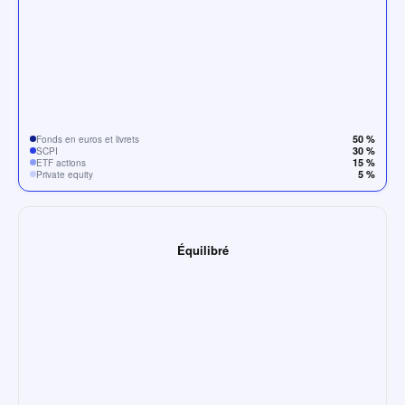
50 %
Fonds en euros et livrets
30 %
SCPI
15 %
ETF actions
5 %
Private equity
Équilibré