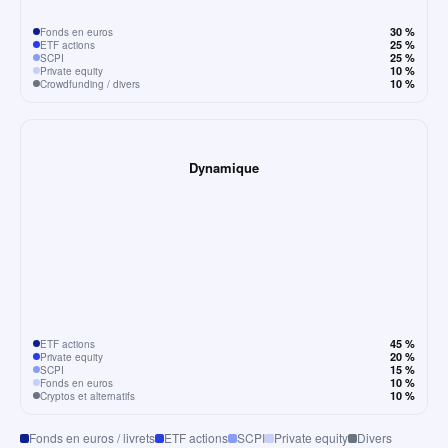
30 %
Fonds en euros
25 %
ETF actions
25 %
SCPI
10 %
Private equity
10 %
Crowdfunding / divers
Dynamique
45 %
ETF actions
20 %
Private equity
15 %
SCPI
10 %
Fonds en euros
10 %
Cryptos et alternatifs
Fonds en euros / livrets
ETF actions
SCPI
Private equity
Divers