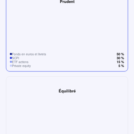
Prudent
50 %
Fonds en euros et livrets
30 %
SCPI
15 %
ETF actions
5 %
Private equity
Équilibré