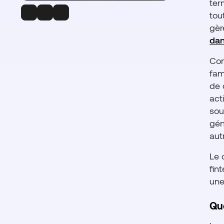
ter
tou
gèr
dan
Con
fam
de 
act
sou
gén
aut
Le 
fin
une
Que