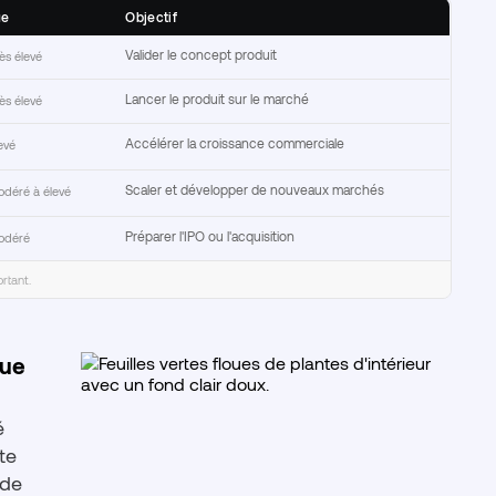
ue
Objectif
Valider le concept produit
ès élevé
Lancer le produit sur le marché
ès élevé
Accélérer la croissance commerciale
evé
Scaler et développer de nouveaux marchés
déré à élevé
Préparer l'IPO ou l'acquisition
odéré
rtant.
que
é
te
ode