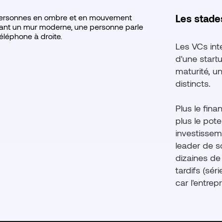
Les stade
Les VCs int
d'une start
maturité, u
distincts.
Plus le fina
plus le pot
investissem
leader de s
dizaines de f
tardifs (sér
car l'entrep