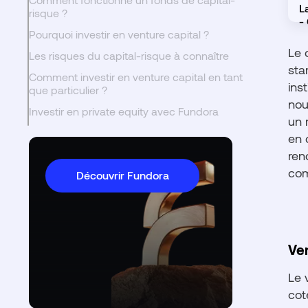
risque ?
Pourquoi investir en venture capital ?
Le 
Les risques du capital-risque à connaître
sta
Comment investir en venture capital en tant
ins
que particulier ?
nou
Investir en private equity avec Fundora
un 
en 
ren
com
Découvrir Fundora
Ven
Le 
cot