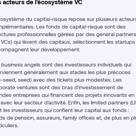
s acteurs de l'écosystème VC
cosystème du capital-risque repose sur plusieurs acteur
plémentaires. Les fonds de capital-risque sont des
uctures professionnelles gérées par des general partner
s VCs) qui lèvent des capitaux, sélectionnent les startups
ompagnent leur développement.
 business angels sont des investisseurs individuels qui
erviennent généralement aux stades les plus précoces
e-seed, seed) avec des tickets plus modestes. Les
porate ventures sont des bras d'investissement de
ndes entreprises qui financent des projets innovants en
n avec leur secteur d'activité. Enfin, les limited partners (L
t les investisseurs qui confient leur capital aux fonds :
ds de pension, assureurs, family offices et, de plus en pl
iculiers.