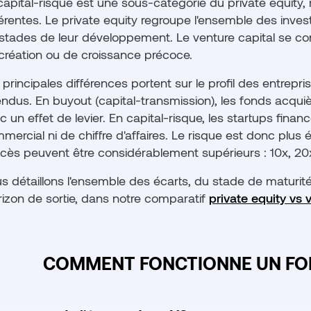
capital-risque est une sous-catégorie du private equity,
férentes. Le private equity regroupe l'ensemble des inv
 stades de leur développement. Le venture capital se c
création ou de croissance précoce.
 principales différences portent sur le profil des entrepr
endus. En buyout (capital-transmission), les fonds acqui
c un effet de levier. En capital-risque, les startups fina
mercial ni de chiffre d'affaires. Le risque est donc plus 
cès peuvent être considérablement supérieurs : 10x, 20x,
s détaillons l'ensemble des écarts, du stade de maturité
orizon de sortie, dans notre comparatif
private equity vs 
COMMENT FONCTIONNE UN FON