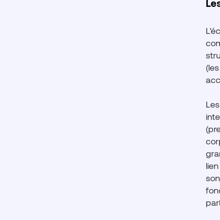
Le
L'é
com
str
(le
acc
Les
int
(pr
cor
gra
lie
son
fon
part