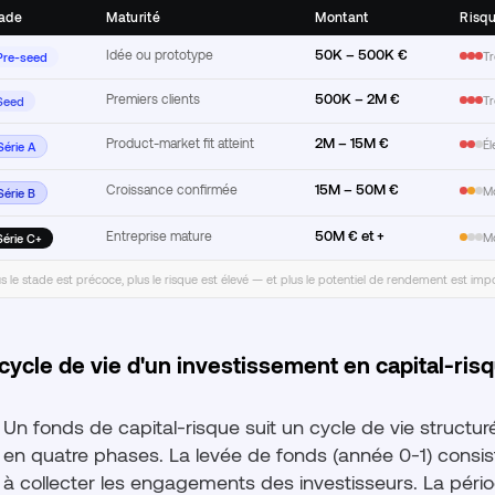
ade
Maturité
Montant
Risq
50K – 500K €
Idée ou prototype
Tr
Pre-seed
500K – 2M €
Premiers clients
Tr
Seed
2M – 15M €
Product-market fit atteint
Él
Série A
15M – 50M €
Croissance confirmée
Mo
Série B
50M € et +
Entreprise mature
M
Série C+
us le stade est précoce, plus le risque est élevé — et plus le potentiel de rendement est impo
cycle de vie d'un investissement en capital-ris
Un fonds de capital-risque suit un cycle de vie structur
en quatre phases. La levée de fonds (année 0-1) consis
à collecter les engagements des investisseurs. La péri