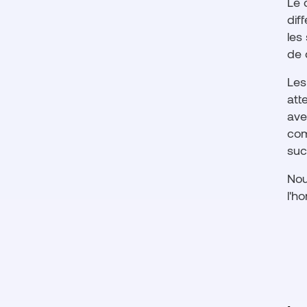
Le 
dif
les
de 
Les
att
ave
com
suc
Nou
l'h