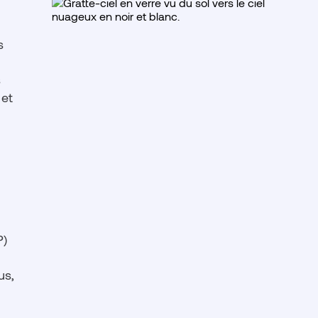
s
s
 et
P)
us,