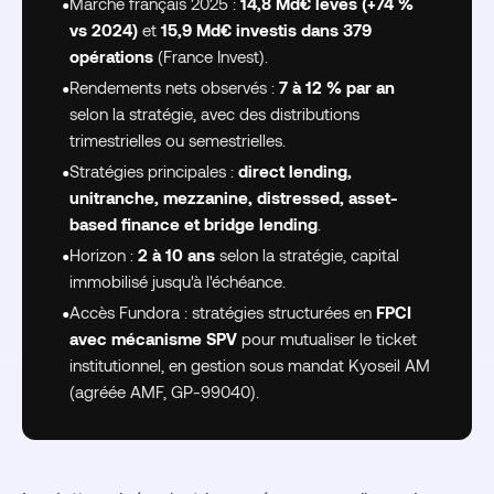
Fundora
•
Marché français 2025 :
14,8 Md€ levés (+74 %
vs 2024)
et
15,9 Md€ investis dans 379
opérations
(France Invest).
•
Rendements nets observés :
7 à 12 % par an
selon la stratégie, avec des distributions
trimestrielles ou semestrielles.
•
Stratégies principales :
direct lending,
unitranche, mezzanine, distressed, asset-
based finance et bridge lending
.
•
Horizon :
2 à 10 ans
selon la stratégie, capital
immobilisé jusqu'à l'échéance.
•
Accès Fundora : stratégies structurées en
FPCI
avec mécanisme SPV
pour mutualiser le ticket
institutionnel, en gestion sous mandat Kyoseil AM
(agréée AMF, GP-99040).