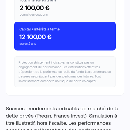
2 100,00 €
cumul des coupons
Capital + intérêts à terme
12 100,00 €
après 2 ans
Projection strictement indicative, ne constitue pas un
engagement de performance. Les distributions effectives
dépendent de la performance réelle du fonds. Les performances
passées ne préjugent pas des performances futures. Tout
investissement comporte un risque de perte en capital.
Sources : rendements indicatifs de marché de la
dette privée (Preqin, France Invest). Simulation à
titre illustratif, hors fiscalité. Les performances
passées ne préjugent pas des performances