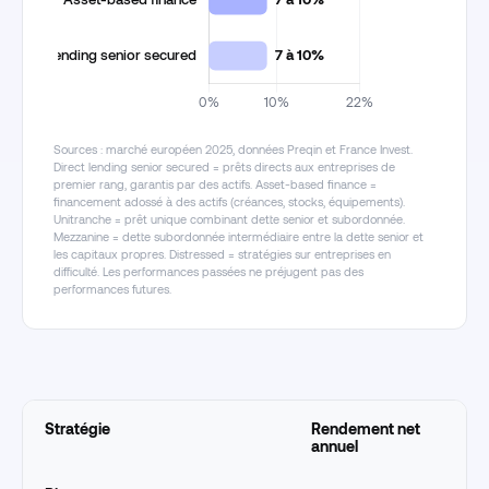
Sources : marché européen 2025, données Preqin et France Invest.
Direct lending senior secured = prêts directs aux entreprises de
premier rang, garantis par des actifs. Asset-based finance =
financement adossé à des actifs (créances, stocks, équipements).
Unitranche = prêt unique combinant dette senior et subordonnée.
Mezzanine = dette subordonnée intermédiaire entre la dette senior et
les capitaux propres. Distressed = stratégies sur entreprises en
difficulté. Les performances passées ne préjugent pas des
performances futures.
Stratégie
Rendement net
annuel