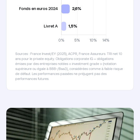
Sources : France Invest/EY (2025), ACPR, France Assureurs. TRI net 10
ans pour le private equity. Obligations corporate IG = obligations
émises par des entreprises notées « investment grade » (notation
supérieure ou égale à BBB-/Baa3), considérées comme à faible risque
de défaut. Les performances passées ne préjugent pas des
performances futures.