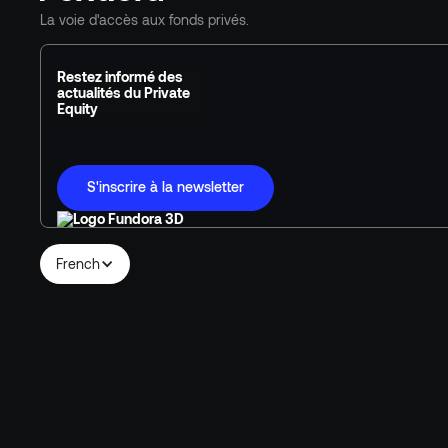
La voie d'accès aux fonds privés.
Restez informé des
actualités du Private
Equity
S'inscrire à la newsletter
French