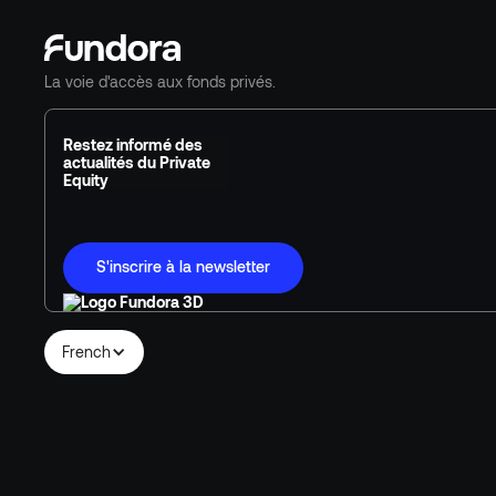
La voie d'accès aux fonds privés.
Restez informé des
actualités du Private
Equity
S'inscrire à la newsletter
French