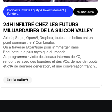
Podcasts Private Equity & Investissement |
10
June
2026
Fundora
24H INFILTRÉ CHEZ LES FUTURS
MILLIARDAIRES DE LA SILICON VALLEY
Airbnb, Stripe, OpenAI, Dropbox, toutes ces boîtes ont un
point commun : le Y Combinator.
On a traversé l'Atlantique pour s'immerger dans
l'incubateur le plus mythique du monde.
Au programme : visite des locaux internes de YC,
rencontres avec des founders et des VCs, démos de robots
et d'IA de dernière génération, et une conversation franche
sur ce qui se construit vraiment dans la Bay Area, loin des
success stories lisses qu'on lit sur Twitter.
Lire la suite