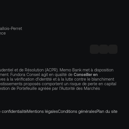
llois-Perret
nce
Prudentiel et de Résolution (ACPR). Memo Bank met à disposition
sement. Fundora Conseil agit en qualité de
Conseiller en
 à la vérification d’identité et à la lutte contre le blanchiment
vestissements proposés comportent un risque de perte en capital
stion de Portefeuille agréée par l’Autorité des Marchés
 confidentialité
Mentions légales
Conditions générales
Plan du site