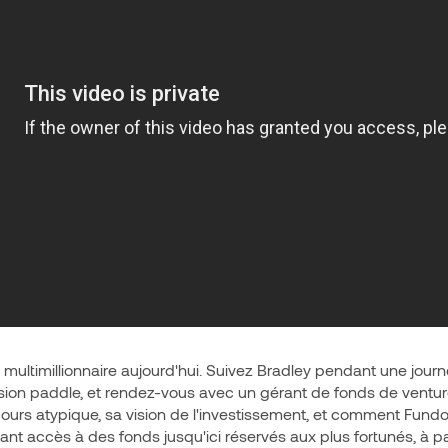
multimillionnaire aujourd'hui. Suivez Bradley pendant une jour
ssion paddle, et rendez-vous avec un gérant de fonds de venture 
cours atypique, sa vision de l'investissement, et comment Fund
ant accès à des fonds jusqu'ici réservés aux plus fortunés, à pa