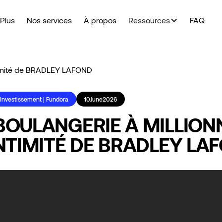
Plus
Nos services
À propos
Ressources
FAQ
timité de BRADLEY LAFOND
 Investissement | Fundora
10
June
2026
BOULANGERIE À MILLIONN
INTIMITÉ DE BRADLEY LA