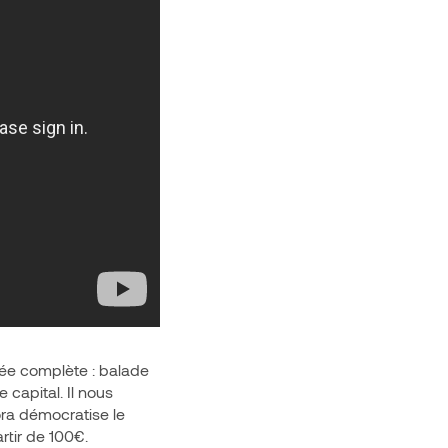
née complète : balade
capital. Il nous
ora démocratise le
rtir de 100€.