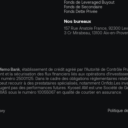
Fonds de Leveraged Buyout
Fonds de Secondaire
Fonds Dette Privée
Nos bureaux
157 Rue Anatole France, 92300 Leva
3 Cr Mirabeau, 13100 Aix-en-Prove
Memo Bank
, établissement de crédit agréé par l’Autorité de Contrôle 
ent et la sécurisation des flux financiers liés aux opérations d’investis
 numéro 25001125. Dans le cadre des obligations réglementaires relatives
peut recourir à des prestataires spécialisés, notamment Onfido.Les in
éjugent pas des performances futures. Kyoseil AM est une Société de Ge
RIAS sous le numéro 10055067 en qualité de courtier en assurance.
Politique de
ory