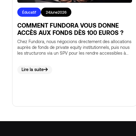
Éducatif
24
June
2026
COMMENT FUNDORA VOUS DONNE
ACCÈS AUX FONDS DÈS 100 EUROS ?
Chez Fundora, nous négocions directement des allocations
auprès de fonds de private equity institutionnels, puis nous
les structurons via un SPV pour les rendre accessibles à
tous nos utilisateurs dès 100 €. Le SPV regroupe l'ensemble
des investisseurs et agit comme un seul souscripteur
Lire la suite
professionnel vis-à-vis du fonds, un modèle encadré et
conforme aux exigences de l'AMF. Vous bénéficiez d'une
exposition strictement identique à celle des grands
investisseurs, sans aucune complexité.