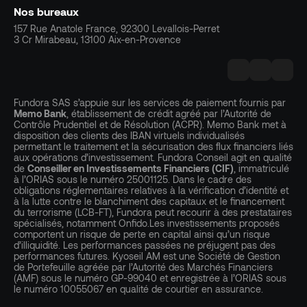
Nos bureaux
157 Rue Anatole France, 92300 Levallois-Perret
3 Cr Mirabeau, 13100 Aix-en-Provence
Fundora SAS s’appuie sur les services de paiement fournis par
Memo Bank
, établissement de crédit agréé par l’Autorité de
Contrôle Prudentiel et de Résolution (ACPR). Memo Bank met à
disposition des clients des IBAN virtuels individualisés
permettant le traitement et la sécurisation des flux financiers liés
aux opérations d’investissement. Fundora Conseil agit en qualité
de
Conseiller en Investissements Financiers (CIF)
, immatriculé
à l’ORIAS sous le numéro 25001125. Dans le cadre des
obligations réglementaires relatives à la vérification d’identité et
à la lutte contre le blanchiment des capitaux et le financement
du terrorisme (LCB-FT), Fundora peut recourir à des prestataires
spécialisés, notamment Onfido.Les investissements proposés
comportent un risque de perte en capital ainsi qu’un risque
d’illiquidité. Les performances passées ne préjugent pas des
performances futures. Kyoseil AM est une Société de Gestion
de Portefeuille agréée par l’Autorité des Marchés Financiers
(AMF) sous le numéro GP-99040 et enregistrée à l’ORIAS sous
le numéro 10055067 en qualité de courtier en assurance.