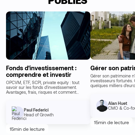
Fonds d'investissement :
Gérer son patr
comprendre et investir
Gérer son patrimoine n
investisseurs fortunés.
OPCVM, ETF, SCPI, private equity : tout
quelques milliers d'eur
savoir sur les fonds d'investissement.
patrimoine constitu…
Avantages, frais, risques et comment
investir selon votre profil.
Alan Huet
CMO & Co-fo
Paul Federici
Head of Growth
15
min de lecture
15
min de lecture