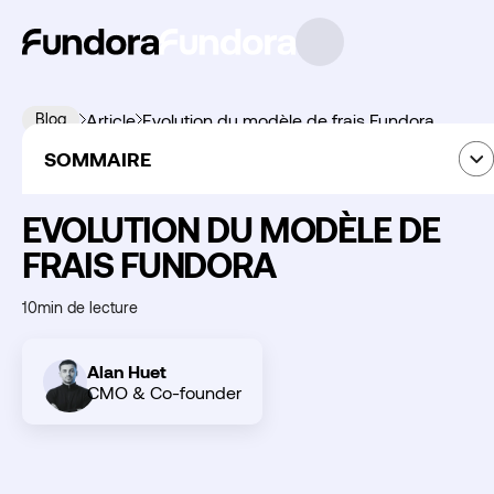
Blog
Article
Evolution du modèle de frais Fundora
SOMMAIRE
Actualité Fundora
03
juin
2026
summary
EVOLUTION DU MODÈLE DE
FRAIS FUNDORA
Découvrir
10
min de lecture
Fundora
Alan Huet
CMO & Co-founder