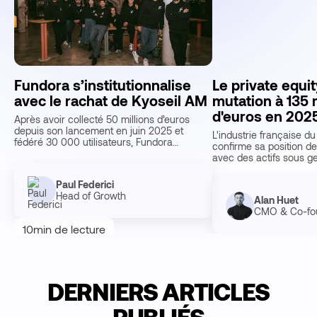
Fundora s’institutionnalise
Le private equit
avec le rachat de Kyoseil AM
mutation à 135 m
d'euros en 202
Après avoir collecté 50 millions d’euros
depuis son lancement en juin 2025 et
L'industrie française du
fédéré 30 000 utilisateurs, Fundora
confirme sa position d
annonce l’acquisition de 100 % du ca…
avec des actifs sous ge
milliards d'euros en 20
Paul Federici
Head of Growth
Alan Huet
CMO & Co-fo
10
min de lecture
10
min de lecture
DERNIERS ARTICLES
PUBLIÉS