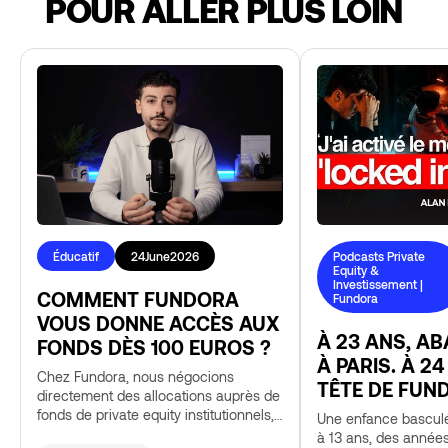
POUR ALLER PLUS LOIN
Éducatif
24
June
2026
Podcasts Private
Equity &
Investissement |
COMMENT FUNDORA
Fundora
VOUS DONNE ACCÈS AUX
À 23 ANS, A
FONDS DÈS 100 EUROS ?
À PARIS. À 24
Chez Fundora, nous négocions
TÊTE DE FUN
directement des allocations auprès de
fonds de private equity institutionnels,
Une enfance basculé
puis nous les structurons via un SPV
à 13 ans, des années