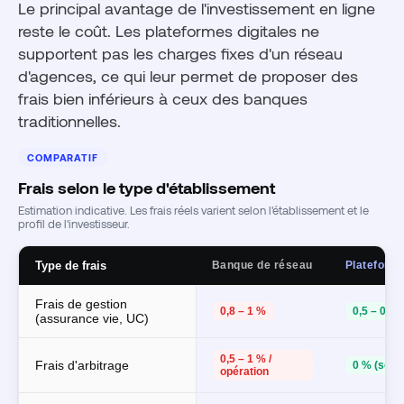
Le principal avantage de l'investissement en ligne
reste le coût. Les plateformes digitales ne
supportent pas les charges fixes d'un réseau
d'agences, ce qui leur permet de proposer des
frais bien inférieurs à ceux des banques
traditionnelles.
COMPARATIF
Frais selon le type d'établissement
Estimation indicative. Les frais réels varient selon l'établissement et le
profil de l'investisseur.
Type de frais
Banque de réseau
Plateforme
Frais de gestion
0,8 – 1 %
0,5 – 0,75
(assurance vie, UC)
0,5 – 1 % /
Frais d'arbitrage
0 % (souv
opération