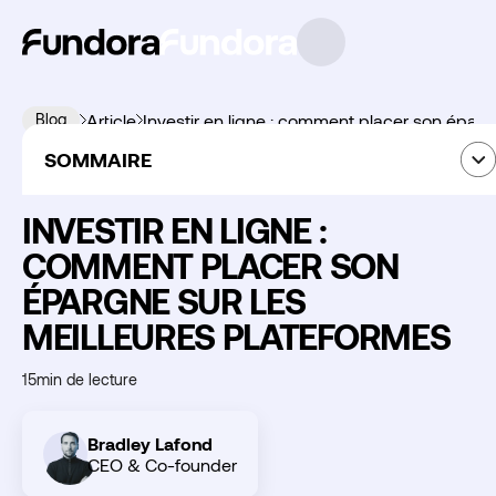
Blog
Article
Investir en ligne : comment placer son éparg
SOMMAIRE
23
juillet
2026
summary
INVESTIR EN LIGNE :
COMMENT PLACER SON
ÉPARGNE SUR LES
Découvrir
MEILLEURES PLATEFORMES
Fundora
15
min de lecture
Bradley Lafond
CEO & Co-founder