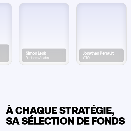
no
Simon Leuk
Jonathan Perrault
t
Business Analyst
CTO
À CHAQUE STRATÉGIE,
SA SÉLECTION DE FONDS