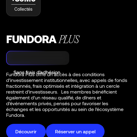
Collectés
FUNDORA
PLUS
Sans frais d'adhésion
Fundora Plus offre un accès à des conditions
d’investissement institutionnelles, avec appels de fonds
fractionnés, frais optimisés et intégration à un cercle
restreint d’investisseurs. Les membres bénéficient
également d’un réseau qualifié, de dîners et
d’événements privés, pensés pour favoriser les
échanges et les opportunités au sein de l’écosystème
Fundora.
Découvrir
Réserver un appel