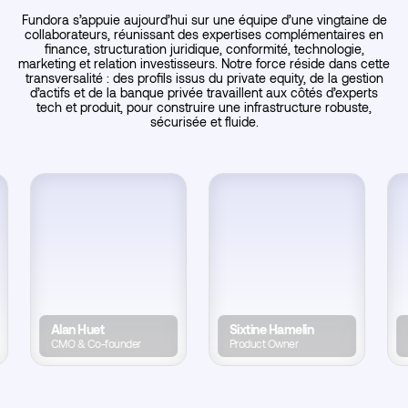
Fundora s’appuie aujourd’hui sur une équipe d’une vingtaine de
collaborateurs, réunissant des expertises complémentaires en
finance, structuration juridique, conformité, technologie,
marketing et relation investisseurs. Notre force réside dans cette
transversalité : des profils issus du private equity, de la gestion
d’actifs et de la banque privée travaillent aux côtés d’experts
tech et produit, pour construire une infrastructure robuste,
sécurisée et fluide.
Alan Huet
Sixtine Hamelin
Nic
CMO & Co-founder
Product Owner
Lea