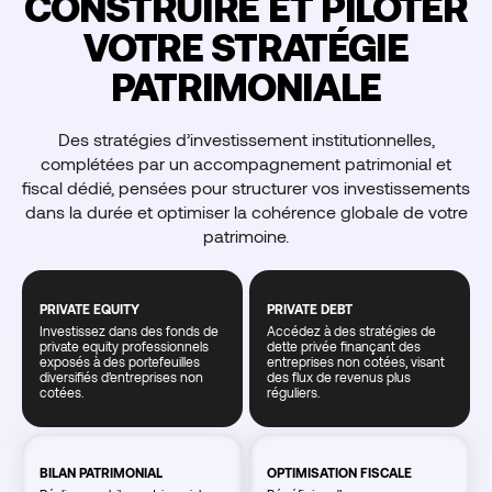
CONSTRUIRE ET PILOTER
VOTRE STRATÉGIE
PATRIMONIALE
Des stratégies d’investissement institutionnelles,
complétées par un accompagnement patrimonial et
fiscal dédié, pensées pour structurer vos investissements
dans la durée et optimiser la cohérence globale de votre
patrimoine.
+80M€
PRIVATE EQUITY
PRIVATE DEBT
Investissez dans des fonds de
Accédez à des stratégies de
Collectés
private equity professionnels
dette privée finançant des
exposés à des portefeuilles
entreprises non cotées, visant
diversifiés d’entreprises non
des flux de revenus plus
cotées.
réguliers.
BILAN PATRIMONIAL
OPTIMISATION FISCALE